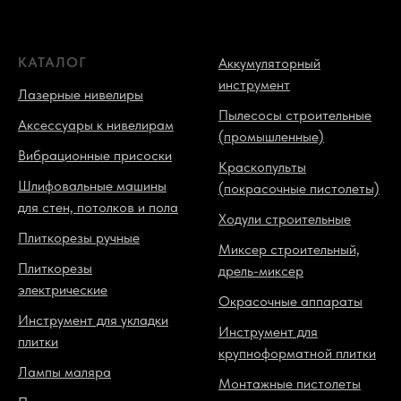
КАТАЛОГ
Аккумуляторный
инструмент
Лазерные нивелиры
Пылесосы строительные
Аксессуары к нивелирам
(промышленные)
Вибрационные присоски
Краскопульты
Шлифовальные машины
(покрасочные пистолеты)
для стен, потолков и пола
Ходули строительные
Плиткорезы ручные
Миксер строительный,
Плиткорезы
дрель-миксер
электрические
Окрасочные аппараты
Инструмент для укладки
Инструмент для
плитки
крупноформатной плитки
Лампы маляра
Монтажные пистолеты