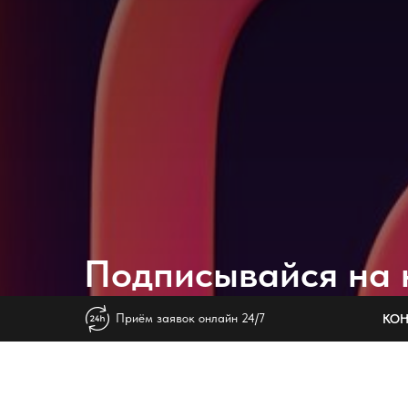
Подписывайся на 
в
INSTAGRAM
⚡️
Приём заявок онлайн 24/7
КОН
• Узнай первым о новинках и акцио