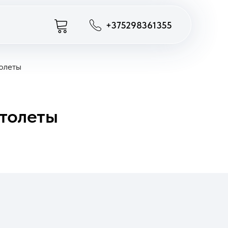
+375298361355
олеты
толеты