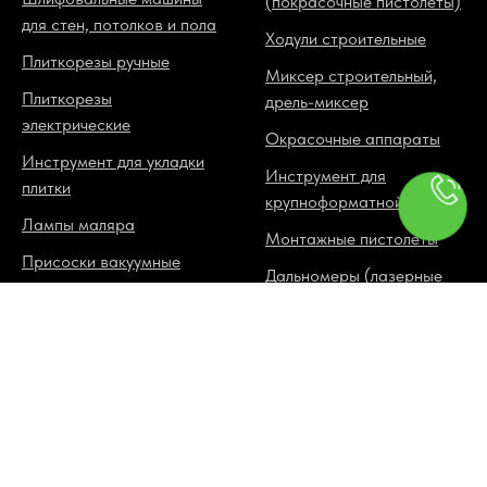
(покрасочные пистолеты)
для стен, потолков и пола
Ходули строительные
Плиткорезы ручные
Миксер строительный,
Плиткорезы
дрель-миксер
электрические
Окрасочные аппараты
Инструмент для укладки
Инструмент для
плитки
крупноформатной плитки
Лампы маляра
Монтажные пистолеты
Присоски вакуумные
Дальномеры (лазерные
рулетки)
Установки алмазного
сверления
ЗАКАЗАТЬ ЗВОНОК
Подъемник для
гипсокартона
Резаки для ламината