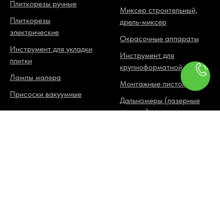
Плиткорезы ручные
Миксер строительный,
Плиткорезы
дрель-миксер
электрические
Окрасочные аппараты
Инструмент для укладки
Инструмент для
плитки
крупноформатной плитки
Лампы маляра
Монтажные пистолеты
Присоски вакуумные
Дальномеры (лазерные
рулетки)
Установки алмазного
сверления
ЗАКАЗАТЬ ЗВОНОК
Подъемник для
гипсокартона
Резаки для ламината
Ящики для инструмента.