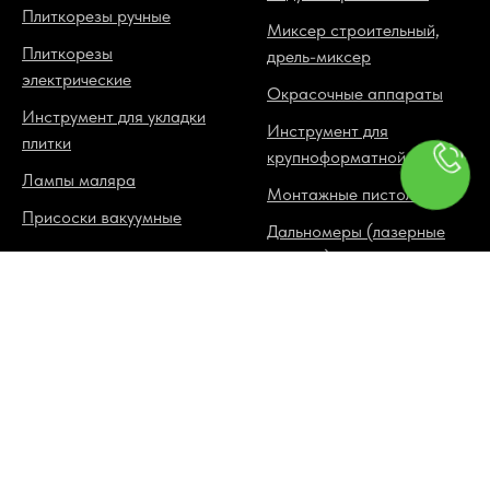
Плиткорезы ручные
Миксер строительный,
Плиткорезы
дрель-миксер
электрические
Окрасочные аппараты
Инструмент для укладки
Инструмент для
плитки
крупноформатной плитки
Лампы маляра
Монтажные пистолеты
Присоски вакуумные
Дальномеры (лазерные
рулетки)
Установки алмазного
сверления
ЗАКАЗАТЬ ЗВОНОК
Подъемник для
гипсокартона
Резаки для ламината
Ящики для инструмента.