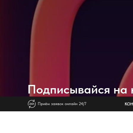
Подписывайся на 
в
INSTAGRAM
⚡️
Приём заявок онлайн 24/7
КОН
• Узнай первым о новинках и акцио