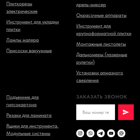
Плиткорезы
дрель-миксер
электрические
Окрасочные аппараты
Инструмент для укладки
Инструмент для
плитки
крупноформатной плитки
Лампы маляра
Монтажные пистолеты
Присоски вакуумные
Дальномеры (лазерные
рулетки)
Установки алмазного
сверления
ЗАКАЗАТЬ ЗВОНОК
Подъемник для
гипсокартона
Резаки для ламината
Ящики для инструмента.
Модульные системы