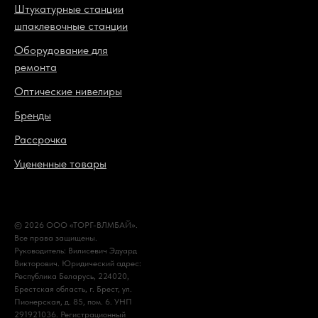
Штукатурные станции
шпаклевочные станции
Оборудование для
ремонта
Оптические нивелиры
Бренды
Рассрочка
Уцененные товары
© 2026 ООО «ТОРГ-ВЛМБАЙ».
Все права защищены.
Руководитель: Вилисевич Эдуард
Викторович. Юридический адрес:
Республика Беларусь, 224020,
Брестская область, г. Брест, ул.
Пионерская, д. 85, пом. 6. УНП
291921036. Регистрационный