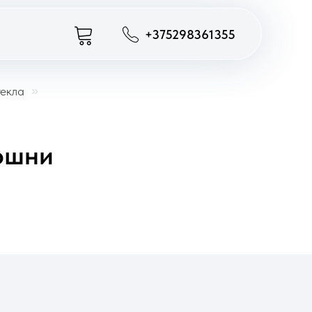
+375298361355
текла
»
ршни