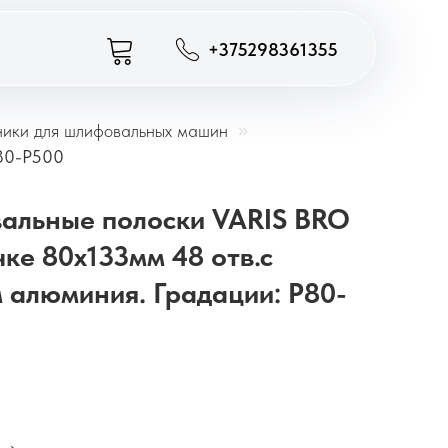
+375298361355
ники для шлифовальных машин
»
P80-P500
альные полоски VARIS BRO
чке 80x133мм 48 отв.с
 алюминия. Градации: P80-