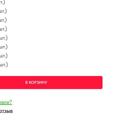
т.)
т.)
т.)
т.)
шт.)
шт.)
шт.)
шт.)
В КОРЗИНУ
евле?
отзыв