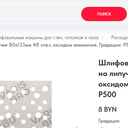
ПОИСК
фовальные машины для стен, потолков и пола
»
Расход
чке 80x133мм 48 отв.с оксидом алюминия. Градации: 
Шлифов
на липу
оксидом
P500
8
BYN
Градация