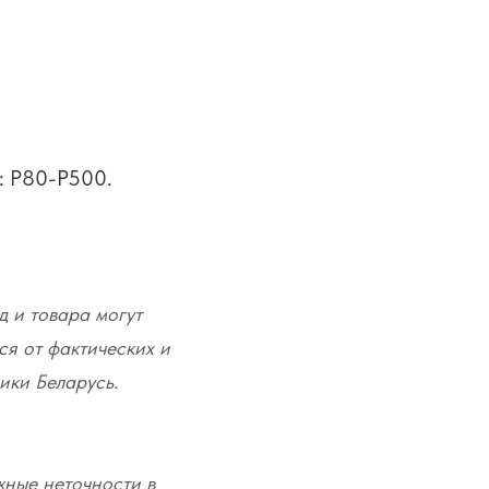
: P80-P500.
д и товара могут
ся от фактических и
ики Беларусь.
жные неточности в