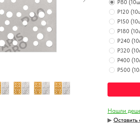
P80 (10ш
P120 (10ш
P150 (10ш
P180 (10ш
P240 (10
P320 (10
P400 (10
P500 (10
Нашли деш
▶︎
Оставить 