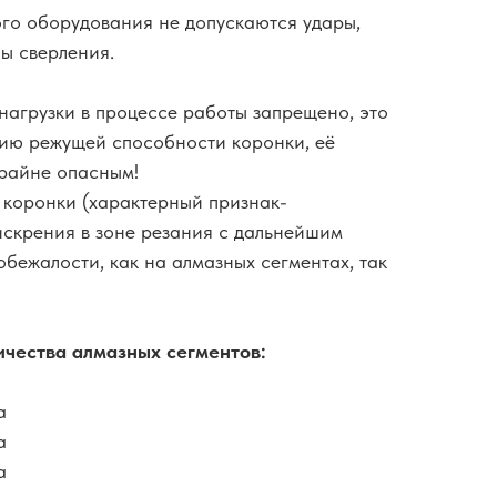
го оборудования не допускаются удары,
ны сверления.
нагрузки в процессе работы запрещено, это
нию режущей способности коронки, её
крайне опасным!
 коронки (характерный признак-
скрения в зоне резания с дальнейшим
обежалости, как на алмазных сегментах, так
ичества алмазных сегментов:
а
а
а