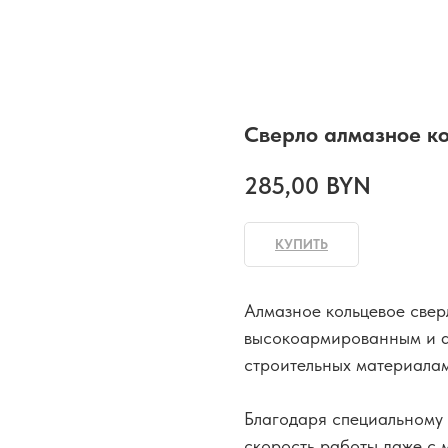
Сверло алмазное ко
285,00
BYN
КУПИТЬ
Алмазное кольцевое свер
высокоармированным и а
строительных материала
Благодаря специальному 
скорость работы даже с