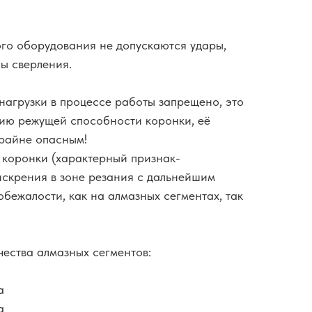
го оборудования не допускаются удары,
ны сверления.
нагрузки в процессе работы запрещено, это
нию режущей способности коронки, её
крайне опасным!
 коронки (характерный признак-
скрения в зоне резания с дальнейшим
обежалости, как на алмазных сегментах, так
чества алмазных сегментов:
а
а