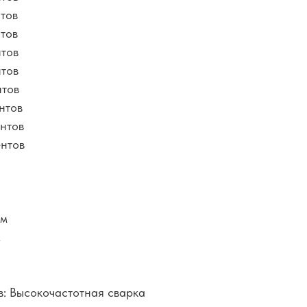
нтов
нтов
нтов
нтов
нтов
нтов
нтов
ентов
мм
м
в: Высокочастотная сварка