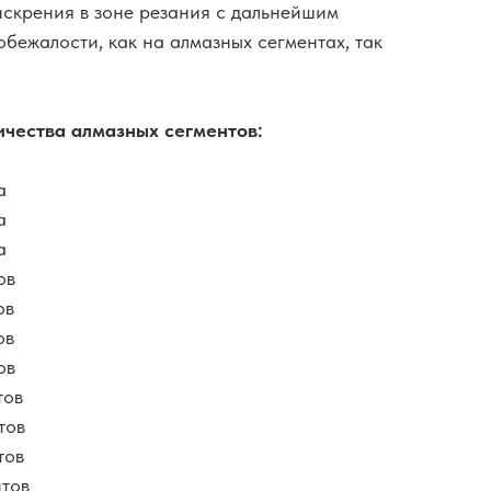
скрения в зоне резания с дальнейшим
обежалости, как на алмазных сегментах, так
ичества алмазных сегментов:
а
а
а
ов
ов
ов
ов
тов
тов
тов
нтов