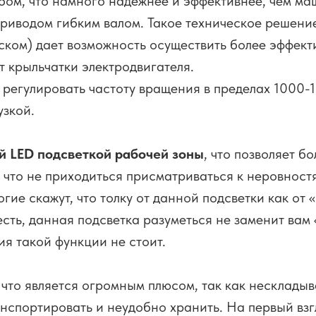
бом, что намного надежнее и эффективнее, чем ма
приводом гибким валом. Такое техническое решен
ском) дает возможность осуществить более эффек
т крыльчатки электродвигателя.
 регулировать частоту вращения в пределах 1000-
узкой.
й LED подсветкой рабочей зоны
, что позволяет б
, что не приходиться присматриваться к неровност
ие скажут, что толку от данной подсветки как от 
есть, данная подсветка разуметься не заменит вам
ия такой функции не стоит.
что является огромным плюсом, так как несклады
нспортировать и неудобно хранить. На первый взг