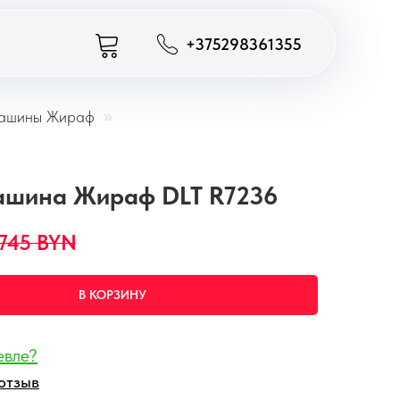
+375298361355
ашины Жираф
»
шина Жираф DLT R7236
745
BYN
В КОРЗИНУ
евле?
отзыв