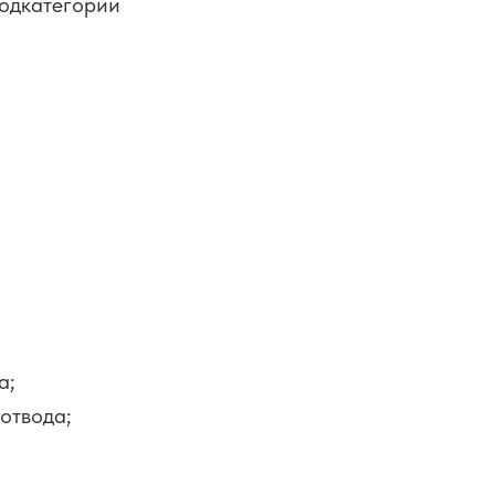
подкатегории
а;
отвода;