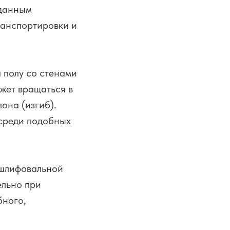
 данным
ранспортировки и
а полу со стенами
ожет вращаться в
она (изгиб).
 среди подобных
 шлифовальной
ельно при
бного,