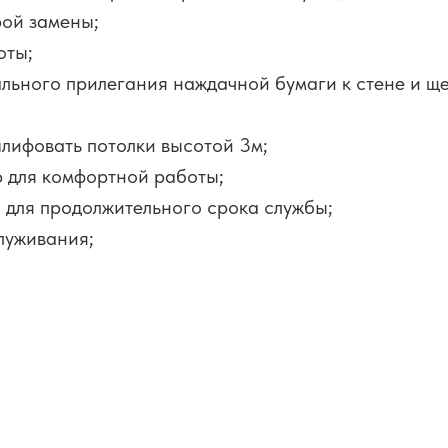
рой замены;
оты;
ального прилегания наждачной бумаги к стене и щ
шлифовать потолки высотой 3м;
ю для комфортной работы;
 для продолжительного срока службы;
служивания;