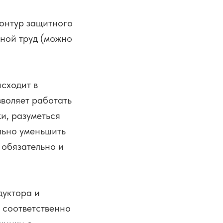
онтур защитного
чной труд (можно
сходит в
зволяет работать
и, разуметься
льно уменьшить
 обязательно и
дуктора и
 соответственно