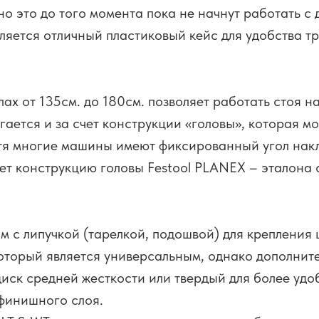
о это до того момента пока не начнут работать с
вляется отличный пластиковый кейс для удобства т
ах от 135см. до 180см. позволяет работать стоя н
гается и за счет конструкции «головы», которая м
тя многие машины имеют фиксированный угол накл
ет конструкцию головы Festool PLANEX – эталона
с липучкой (тарелкой, подошвой) для крепления
 который является универсальным, однако дополнит
диск средней жесткости или твердый для более удо
финишного слоя.