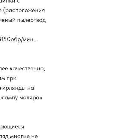
шинки с
ие (расположения
тивный пылеотвод
1850обр/мин.,
олее качественно,
ям при
«гирлянды на
 «лампу маляра»
вающиеся
ляд многие не