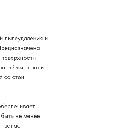
й пылеудаления и
 Предназначена
я поверхности
аклёвки, лака и
я со стен
обеспечивает
 быть не менее
т запас