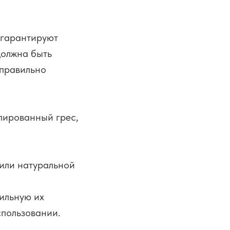
 гарантируют
должна быть
 правильно
алированный грес,
 или натуральной
ильную их
спользовании.