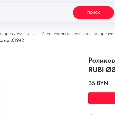
ПОИСК
ткорезы ручные
»
Аксессуары для ручных плиткорезов
, арт.01942
Роликов
RUBI Ø8
35
BYN