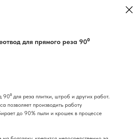
отвод для прямого реза 90⁰
90⁰ для реза плитки, штроб и других работ.
а позволяет производить работу
убирает до 90% пыли и крошек в процессе
 на болгарку, крепится непосредственно за