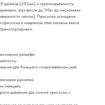
 8 дюймов (205мм) и грузоподъёмность
ерживать груз весом до 110кг до нескольких
поверхности плитки). Присоска оснащена
я присоска в надежном пластиковом кейсе
 транспортировки.
ессивном рельефе;
дежность;
вание для большего сопротивления силе
леновая рукоятка.
им пальцем;
оса давления для снятия присоски с
игаемая за счет визуального контроля за