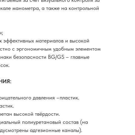
кале манометра, а также на контрольной
м;
х эффективных материалов и высокой
естно с эргономичным удобным элементом
 знаки безопасности BG/GS – главные
сок.
НИЯ:
ицательного давления –пластик.
астик.
етан высокой твёрдости.
иальный полиуретановый состав (на
дусмотрены адгезионные каналы).