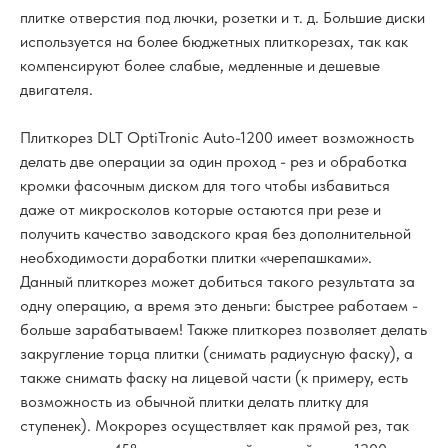
плитке отверстия под лючки, розетки и т. д. Большие диски
используется на более бюджетных плиткорезах, так как
компенсируют более слабые, медленные и дешевые
двигателя.
Плиткорез DLT OptiTronic Auto-1200 имеет возможность
делать две операции за один проход - рез и обработка
кромки фасочным диском для того чтобы избавиться
даже от микросколов которые остаются при резе и
получить качество заводского края без дополнительной
необходимости доработки плитки «черепашками».
Данный плиткорез может добиться такого результата за
одну операцию, а время это деньги: быстрее работаем -
больше зарабатываем! Также плиткорез позволяет делать
закругление торца плитки (снимать радиусную фаску), а
также снимать фаску на лицевой части (к примеру, есть
возможность из обычной плитки делать плитку для
ступенек). Мокрорез осуществляет как прямой рез, так