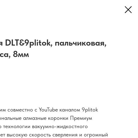
 DLT&9plitok, пальчиковая,
а, 8мм
м совместно с YouTube каналом 9plitok
ональные алмазные коронки Премиум
о технологии вакуумно-жидкостного
ает высокую скорость сверления и огромный