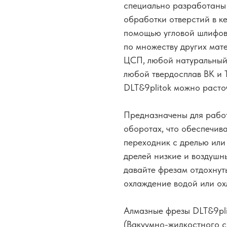
специально разработаны
обработки отверстий в к
помощью угловой шлифов
по множеству других мате
ЦСП, любой натуральный к
любой твердосплав ВК и 
DLT&9plitok можно расточ
Предназначены для рабо
оборотах, что обеспечива
переходник с дрелью или
дрелей низкие и воздушн
давайте фрезам отдохнут
охлаждение водой или о
Алмазные фрезы DLT&9pli
(Вакуумно-жидкостного с