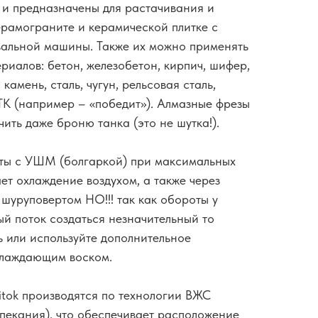
 и предназначены для растачивания и
ерамограните и керамической плитке с
альной машины. Также их можно применять
риалов: бетон, железобетон, кирпич, шифер,
амень, сталь, чугун, рельсовая сталь,
ТК (например – «победит»). Алмазные фрезы
ить даже броню танка (это не шутка!).
ты с УШМ (болгаркой) при максимальных
ет охлаждение воздухом, а также через
 шуруповертом НО!!! так как обороты у
ый поток создаться незначительный то
ь или используйте дополнительное
хлаждающим воском.
tok производятся по технологии ВЖС
пекания), что обеспечивает расположение