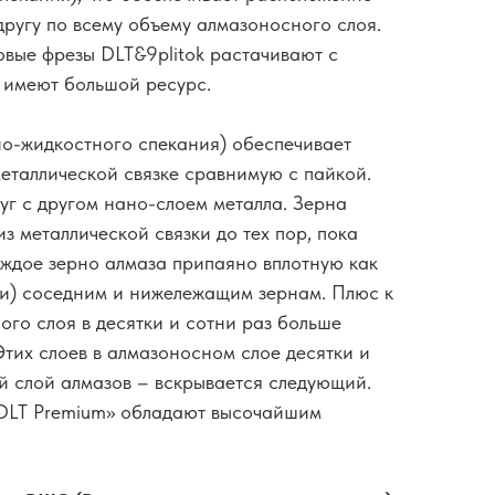
другу по всему объему алмазоносного слоя.
овые фрезы DLT&9plitok растачивают с
 имеют большой ресурс.
о-жидкостного спекания) обеспечивает
металлической связке сравнимую с пайкой.
уг с другом нано-слоем металла. Зерна
из металлической связки до тех пор, пока
ждое зерно алмаза припаяно вплотную как
ти) соседним и нижележащим зернам. Плюс к
ого слоя в десятки и сотни раз больше
Этих слоев в алмазоносном слое десятки и
й слой алмазов – вскрывается следующий.
«DLT Premium» обладают высочайшим