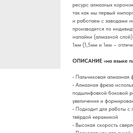
ресурс алмазных коронок
так как мы первый импор
и работаем с заводами н
производятся по индивид
напайки (алмазной слой) 
1мм (1,5мм и 1мм – отлич
ОПИСАНИЕ «на языке пл
• Пальчиковая алмазная
• Алмазная фреза использ
подшлифовкой боковой ра
увеличения и формирова
• Подходит для работы с
твёрдой керамикой
• Высокая скорость свер
• Подходят как для сухой