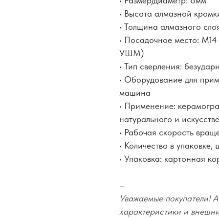
• Размер/диаметр: 8мм
• Высота алмазной кромк
• Толщина алмазного слоя
• Посадочное место: M14
УШМ)
• Тип сверления: безудар
• Оборудование для при
машина
• Применение: керамогра
натурального и искусств
• Рабочая скорость вра
• Количество в упаковке, ш
• Упаковка: картонная к
–
Уважаемые покупатели! А
характеристики и внешний