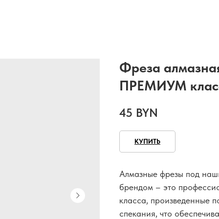
Фреза алмазная
ПРЕМИУМ класс
45
BYN
КУПИТЬ
Алмазные фрезы под наши
брендом – это професси
класса, произведенные п
спекания, что обеспечив