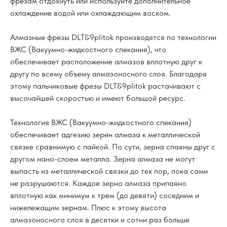
фрезам отдохнуть или используйте дополнительное
охлаждение водой или охлаждающим воском.
Алмазные фрезы DLT&9plitok производятся по технологии
ВЖС (Вакуумно-жидкостного спекания), что
обеспечивает расположение алмазов вплотную друг к
другу по всему объему алмазоносного слоя. Благодаря
этому пальчиковые фрезы DLT&9plitok растачивают с
высочайшей скоростью и имеют большой ресурс.
Технология ВЖС (Вакуумно-жидкостного спекания)
обеспечивает адгезию зерен алмаза к металлической
связке сравнимую с пайкой. По сути, зерна спаяны друг с
другом нано-слоем металла. Зерна алмаза не могут
выпасть из металлической связки до тех пор, пока сами
не разрушаются. Каждое зерно алмаза припаяно
вплотную как минимум к трем (до девяти) соседним и
нижележащим зернам. Плюс к этому высота
алмазоносного слоя в десятки и сотни раз больше