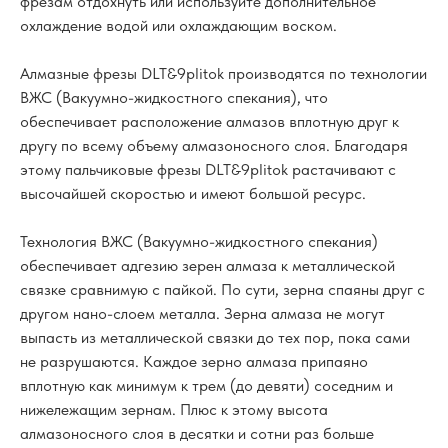
фрезам отдохнуть или используйте дополнительное
охлаждение водой или охлаждающим воском.
Алмазные фрезы DLT&9plitok производятся по технологии
ВЖС (Вакуумно-жидкостного спекания), что
обеспечивает расположение алмазов вплотную друг к
другу по всему объему алмазоносного слоя. Благодаря
этому пальчиковые фрезы DLT&9plitok растачивают с
высочайшей скоростью и имеют большой ресурс.
Технология ВЖС (Вакуумно-жидкостного спекания)
обеспечивает адгезию зерен алмаза к металлической
связке сравнимую с пайкой. По сути, зерна спаяны друг с
другом нано-слоем металла. Зерна алмаза не могут
выпасть из металлической связки до тех пор, пока сами
не разрушаются. Каждое зерно алмаза припаяно
вплотную как минимум к трем (до девяти) соседним и
нижележащим зернам. Плюс к этому высота
алмазоносного слоя в десятки и сотни раз больше