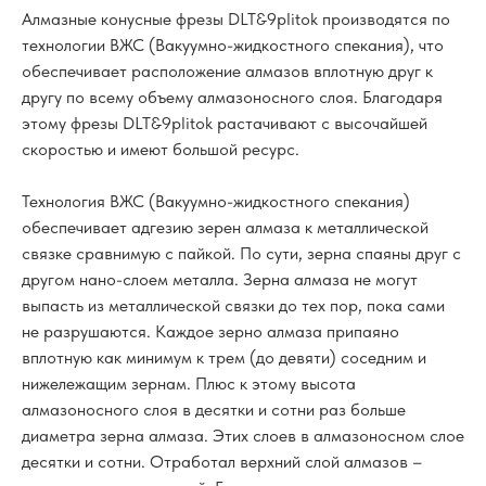
Алмазные конусные фрезы DLT&9plitok производятся по
технологии ВЖС (Вакуумно-жидкостного спекания), что
обеспечивает расположение алмазов вплотную друг к
другу по всему объему алмазоносного слоя. Благодаря
этому фрезы DLT&9plitok растачивают с высочайшей
скоростью и имеют большой ресурс.
Технология ВЖС (Вакуумно-жидкостного спекания)
обеспечивает адгезию зерен алмаза к металлической
связке сравнимую с пайкой. По сути, зерна спаяны друг с
другом нано-слоем металла. Зерна алмаза не могут
выпасть из металлической связки до тех пор, пока сами
не разрушаются. Каждое зерно алмаза припаяно
вплотную как минимум к трем (до девяти) соседним и
нижележащим зернам. Плюс к этому высота
алмазоносного слоя в десятки и сотни раз больше
диаметра зерна алмаза. Этих слоев в алмазоносном слое
десятки и сотни. Отработал верхний слой алмазов –