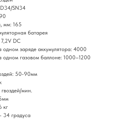
п D34/SN34
-90
, мм: 165
умуляторная батарея
n 7,2V DC
на одном заряде аккумулятора: 4000
на одном газовом баллоне: 1000–1200
воздей: 50-90мм
ж
 гвоздей/мин.
95мм
6 кг
- 34 градуса