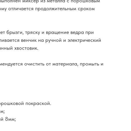
Выполнен миксер из металла с порошковым
ому отличается продолжительным сроком
т брызги, тряску и вращение ведра при
ивается венчик на ручной и электрический
анный хвостовик.
мендуется очистить от материала, промыть и
порошковой покраской.
м;
ый 8мм;