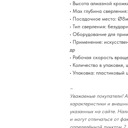
• Высота алмазной кромк
• Max глубина сверления
• Посадочное место: Ø8
• Тип сверления: безудар
• Оборудование для прим
• Применение: искусствен
др
• Рабочая скорость вращ
• Количество в упаковке, ш
• Упаковка: пластиковый 
–
Уважаемые покупатели! А
характеристики и внешний
указанных на сайте. Нал
и могут отличаться от фа
определённой пунктом 2 