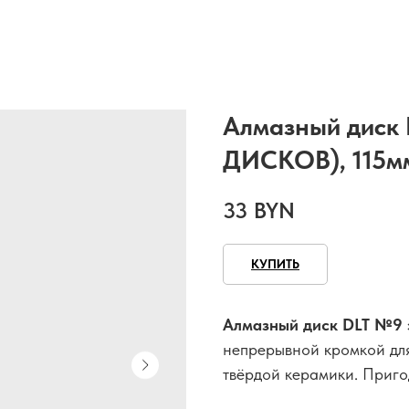
Алмазный диск
ДИСКОВ), 115м
33
BYN
КУПИТЬ
Алмазный диск DLT №9 э
непрерывной кромкой для
твёрдой керамики. Пригод