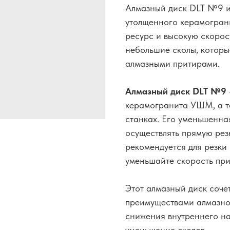
Алмазный диск DLT №9 и
утолщенного керамогран
ресурс и высокую скорос
небольшие сколы, котор
алмазными притирами.
Алмазный диск DLT №9
керамогранита УШМ, а т
станках. Его уменьшенна
осуществлять прямую резк
рекомендуется для резки
уменьшайте скорость при
Этот алмазный диск сочет
преимуществами алмазно
снижения внутреннего н
уменьшение сколов.